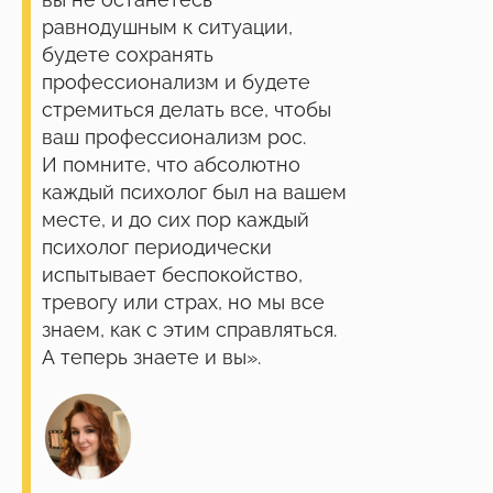
равнодушным к ситуации,
будете сохранять
профессионализм и будете
стремиться делать все, чтобы
ваш профессионализм рос.
И помните, что абсолютно
каждый психолог был на вашем
месте, и до сих пор каждый
психолог периодически
испытывает беспокойство,
тревогу или страх, но мы все
знаем, как с этим справляться.
Успейте зафиксировать
А теперь знаете и вы».
скидку до
на обучение
–20%
Подробнее
Скидки до конца мая