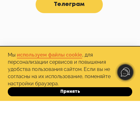
Телеграм
Мы
используем файлы cookie
, для
персонализации сервисов и повышения
удобства пользования сайтом. Если вы не
согласны на их использование, поменяйте
настройки браузера.
+7 964 635 22 49
hello@psychodemia.ru
Принять
До 10.10
Контакты «Психодемии»
Политика обработки персональных данных
Публичная оферта
Правила обучения
Способы оплаты и безопасность платежей
-15%