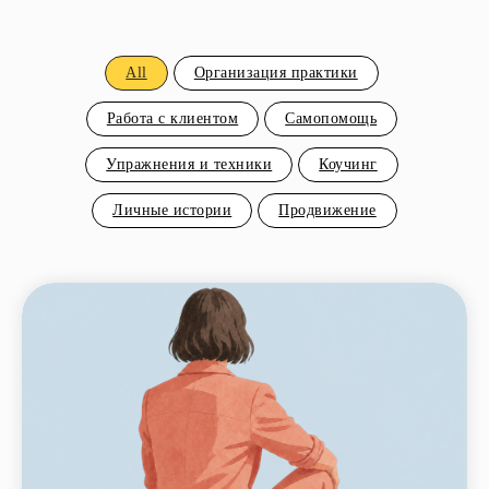
All
Организация практики
Работа с клиентом
Самопомощь
Упражнения и техники
Коучинг
Личные истории
Продвижение