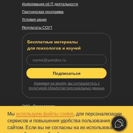
Информация об IT деятельности
Партнерская программа
Условия акции
Результаты СОУТ
Бесплатные материалы
для психологов и коучей
Подписаться
Нажимая на кнопку, вы соглашаетесь с
политикой обработки персональных данных
ООО «Психодемия»
Юр. адрес: 115184, г. Москва, улица Малая Ордынка,
Мы
используем файлы cookie
, для персонализации
37с2
сервисов и повышения удобства пользования
ИНН/КПП 9723032427/770501001
сайтом. Если вы не согласны на их использование,
ОГРН 1177746722780