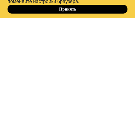
поменяйте настройки браузера.
Партнер по дистрибуции курсов за пределами РФ
Принять
До 10.10
Служба заботы
-15%
Образовательная лицензия
№ Л035-01298-77/00179891
Приказ от 09.04.2021 Nº250Л