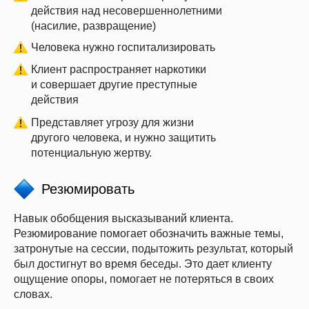
действия над несовершеннолетними
(насилие, развращение)
Человека нужно госпитализировать
Клиент распространяет наркотики
и совершает другие преступные
действия
Представляет угрозу для жизни
другого человека, и нужно защитить
потенциальную жертву.
Резюмировать
Навык обобщения высказываний клиента.
Резюмирование помогает обозначить важные темы,
Успейте зафиксировать скидку
до
–20%
на обучение
затронутые на сессии, подытожить результат, который
Подробнее
был достигнут во время беседы. Это дает клиенту
ощущение опоры, помогает не потеряться в своих
словах.