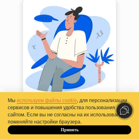
Мы
используем файлы cookie
, для персонализации
Базовый курс
Онлайн
1 год
сервисов и повышения удобства пользования
сайтом. Если вы не согласны на их использование,
Если вы хотите изучить и освоить
поменяйте настройки браузера.
на практике все эти компетенции,
Принять
отработать теорию и начать
До 10.10
консультировать клиентов,