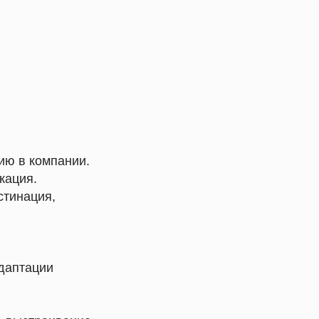
ию в компании.
кация.
стинация,
даптации