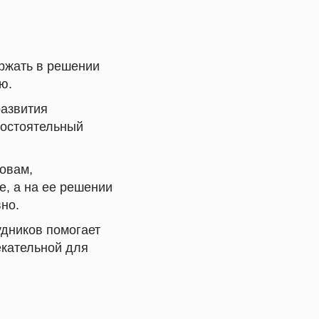
ржать в решении
ю.
развития
мостоятельный
овам,
е, а на ее решении
но.
удников помогает
екательной для