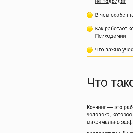
не подойдет
В чем особенно
Как работает к
Психодемии
Что важно учес
Что так
Коучинг
— это раб
человека, которо
максимально эффе