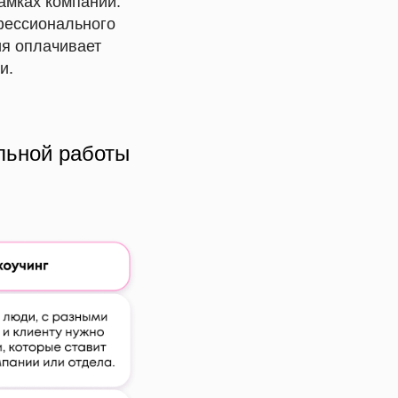
амках компании.
фессионального
ия оплачивает
и.
льной работы