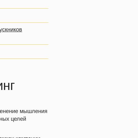
ускников
инг
зменение мышления
ьных целей