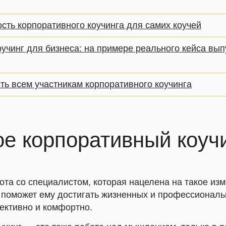
сть корпоративного коучинга для самих коучей
оучинг для бизнеса: на примере реального кейса вып
ть всем участникам корпоративного коучинга
ое корпоративный коуч
ота со специалистом, которая нацелена на такое и
е поможет ему достигать жизненных и профессионал
ктивно и комфортно.