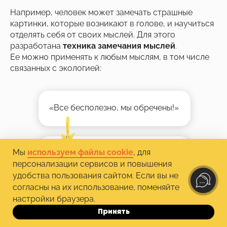
Например, человек может замечать страшные
картинки, которые возникают в голове, и научиться
отделять себя от своих мыслей. Для этого
разработана
техника замечания мыслей
.
Ее можно применять к любым мыслям, в том числе
связанных с экологией:
«Все бесполезно, мы обречены!»
Мы
используем файлы cookie
, для
«Я замечаю, что у меня есть
персонализации сервисов и повышения
мысль, что мы все обречены»
удобства пользования сайтом. Если вы не
согласны на их использование, поменяйте
настройки браузера.
Принять
«Я всего лишь один человек
до 16.08
в гигантском мире, я не могу