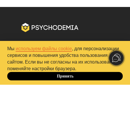
+7 964 635 22 49
hello@psychodemia.ru
Мы
используем файлы cookie
, для персонализации
Контакты «Психодемии»
сервисов и повышения удобства пользования
сайтом. Если вы не согласны на их использование,
Политика обработки персональных данных
поменяйте настройки браузера.
Публичная оферта
Принять
До 10.10
Правила обучения
Способы оплаты и безопасность платежей
Сведения об образовательной организации
Согласие Пользователя сайта на обработку
персональных данных
Cогласие на получение рекламно-информационных
-15%
материалов