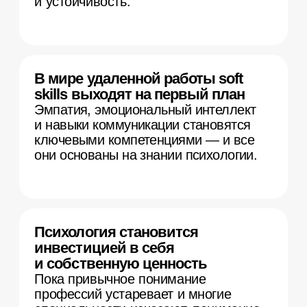
От знаний — к реальным
изменениям
На собственном опыте убедитесь,
как теория меняет жизнь,
протестируете полученные знания
на своих задачах и решите личные
запросы.
Бонусный профориентационный
блок*
Узнаете, как строится работа
психолога, какие психологические
профессии и подходы существуют,
а также осознанно выберете
направление дальнейшего
развития.
*
доступен на тарифе Эксперт