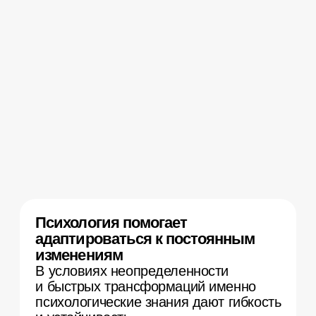
личности и психических процессов
до современных
психотерапевтических подходов.
База, на которую можно опереться
в практике или дальнейшем
обучении.
От простого к сложному
Все материалы собраны
и адаптированы для тех, кто никогда
не был знаком с психологией или
хочет вспомнить давно изученный
материал.
Фокус на практике
Курс на 50% состоит из практических
занятий в разных форматах. Это
поможет закрепить полученные
знания по психологии и понять, как
академическая теория сочетается
с практикой в повседневных
и профессиональных ситуациях.