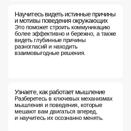
и интерпретировать жизненные
ситуации, использовать
психологические знания
и психотерапевтические
инструменты в собственной
жизни и практике.
Попробуете посмотреть на мир
через призму психологических
концепций.
Получаете поддержку и ответы
на вопросы
Задаете вопросы по темам
курса преподавателям в общем
чате.
Находите единомышленников
среди однокурсников.