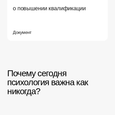
инвестицией в себя
и собственную ценность
Пока привычное понимание
профессий устаревает и многие
специальности исчезают, понимание
человеческой природы остается
вечной ценностью, применимой
в любой сфере.
Самое важное о курсе
Ключевые теории
психологии — онлайн от 5
месяцев до полугода
Получите комплексное
и структурированное понимание
психологии: от классических теорий