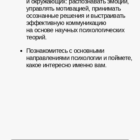
Старт потока
от 5
месяцев
Длительность
От 135
ак. часов
Количество часов
Удостоверение