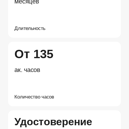
Психология помогает
адаптироваться к постоянным
изменениям
В условиях неопределенности
и быстрых трансформаций именно
психологические знания дают гибкость
и устойчивость.
В мире удаленной работы soft
skills выходят на первый план
Эмпатия, эмоциональный интеллект
и навыки коммуникации становятся
ключевыми компетенциями — и все
они основаны на знании психологии.
Психология становится