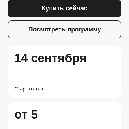
о повышении квалификации
Документ
Почему сегодня
психология важна как
никогда?