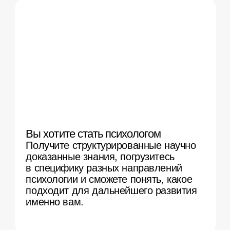
курса в удобное время.
Закрепляете материал
с помощью рабочих тетрадей
после каждой лекции.
Заполняя их, вы получаете
готовые конспекты
по теоретическому материалу.
Закрепляете знания
на практике при поддержке
преподавателей
Участвуете в еженедельных
практических занятиях
с преподавателем
и однокурсниками. Работаете
в группах, принимаете участие
в дискуссиях
и психологических играх
по пройденным темам,