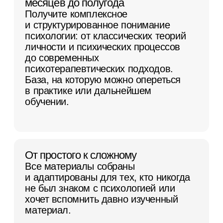
послужит крепким фундаментом для
личного и профессионального
развития.
Вы интересуетесь психологией для
себя
Познакомитесь с основными
современными теориями
и практиками психологиионлайн за 4
месяца. Освоите базу знаний, которая
позволит лучше понимать себя
и окружающих. Познакомитесь
с единомышленниками, которые