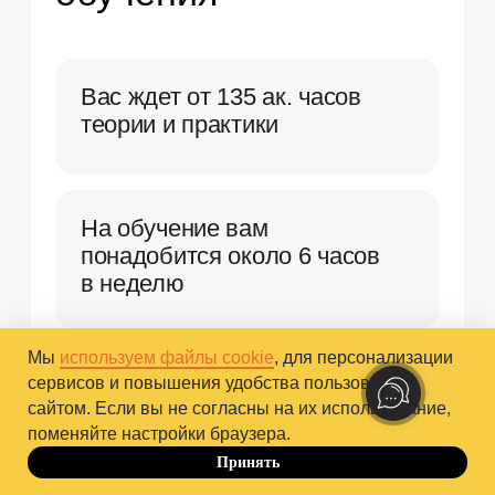
Мы обучаем по государственной
лицензии и выдаем диплом
установленного образца.
Наши преподаватели
Мы
используем файлы cookie
, для персонализации
сервисов и повышения удобства пользования
сайтом. Если вы не согласны на их использование,
Даниил Гольдин
поменяйте настройки браузера.
Магистр консульт
психологии НИУ 
Научный руководитель курса
Принять
До 10.10
Академический ди