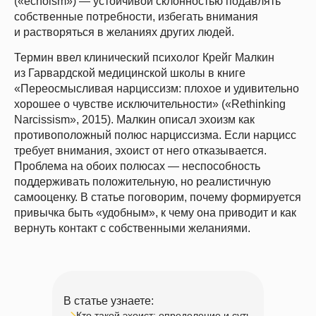
(«echoism») — устойчивой склонностью подавлять
собственные потребности, избегать внимания
и растворяться в желаниях других людей.
Термин ввел клинический психолог Крейг Малкин
из Гарвардской медицинской школы в книге
«Переосмысливая нарциссизм: плохое и удивительно
хорошее о чувстве исключительности» («Rethinking
Narcissism», 2015). Малкин описал эхоизм как
противоположный полюс нарциссизма. Если нарцисс
требует внимания, эхоист от него отказывается.
Проблема на обоих полюсах — неспособность
поддерживать положительную, но реалистичную
самооценку. В статье поговорим, почему формируется
привычка быть «удобным», к чему она приводит и как
вернуть контакт с собственными желаниями.
В статье узнаете:
Кто такой эхоист: определение и суть