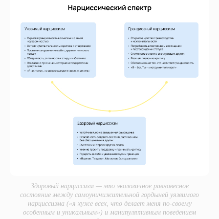
Здоровый нарциссизм — это экологичное равновесное
состояние между самоуничижительной гордыней уязвимого
нарциссизма («я хуже всех, что делает меня по-своему
особенным и уникальным») и манипулятивным поведением