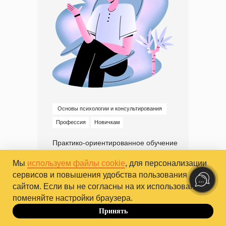
Основы психологии и консультирования
Профессия
Новичкам
Практико-ориентированное обучение
для тех, кто хочет получить новую
профессию и сразу начать работать
Мы
используем файлы cookie
, для персонализации
с клиентами
сервисов и повышения удобства пользования
сайтом. Если вы не согласны на их использование,
За один год освоите ключевые
навыки психолога-консультанта
поменяйте настройки браузера.
Попробуете разные виды
Принять
До 10.10
психологических практик — всего