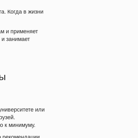
а. Когда в жизни
ам и применяет
 и занимает
ны
университете или
рузей.
о к минимуму.
о рекомендации.