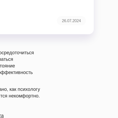
26.07.2024
осредоточиться
раться
стояние
 эффективность
ано, как психологу
ится некомфортно.
та