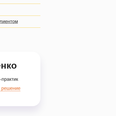
клиентом
енко
-практик
а решение