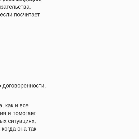
язательства.
 если посчитает
о договоренности.
, как и все
ия и помогает
ых ситуациях,
 когда она так