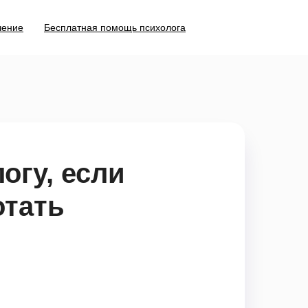
чение
Бесплатная помощь психолога
огу, если
отать