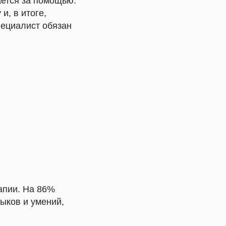
ается за помощью.
и, в итоге,
Специалист обязан
апии. На 86%
выков и умений,