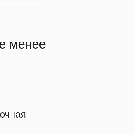
не менее
вочная