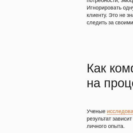
потребности, эмоц
Игнорировать одну
клиенту. Это не з
следить за своим
Как ком
на проц
Ученые
исследов
результат зависит
личного опыта.