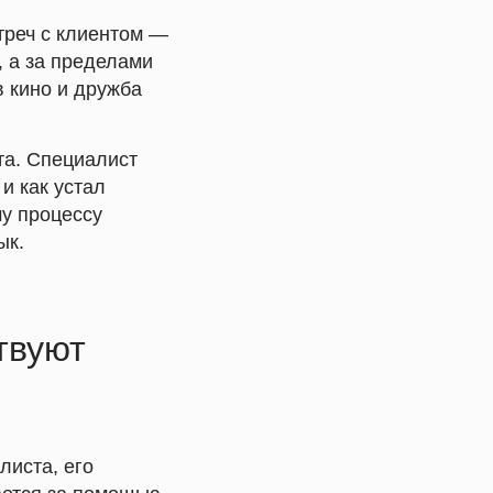
треч с клиентом —
, а за пределами
в кино и дружба
та. Специалист
и как устал
му процессу
ык.
твуют
листа, его