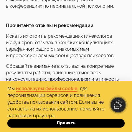
в конференциях по перинатальной психологии.
Прочитайте отзывы и рекомендации
Искать их стоит в рекомендациях гинекологов
и акушеров, отзывах в женских консультациях,
сарафанном радио от знакомых мам
и профессиональных сообществах психологов.
Обращайте внимание в отзывах на конкретные
результаты работы, описание атмосферы
на консультациях, профессионализм и этичность
специалиста, а также соблюдение границ
Мы
используем файлы cookie
, для
и конфиденциальности.
персонализации сервисов и повышения
удобства пользования сайтом. Если вы не
согласны на их использование, поменяйте
Ориентируйтесь на личную симпатию
настройки браузера.
Важно чувствовать доверие к специалисту.
Принять
До 10.10
На первой консультации обратите внимание на то,