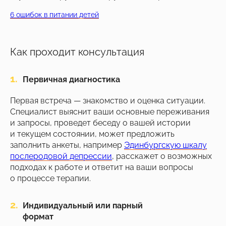
6 ошибок в питании детей
Как проходит консультация
1.
Первичная диагностика
Первая встреча — знакомство и оценка ситуации.
Специалист выяснит ваши основные переживания
и запросы, проведет беседу о вашей истории
и текущем состоянии, может предложить
заполнить анкеты, например
Эдинбургскую шкалу
послеродовой депрессии
, расскажет о возможных
подходах к работе и ответит на ваши вопросы
Успейте зафиксировать
о процессе терапии.
скидку до
на обучение
–20%
Подробнее
2.
Индивидуальный или парный
формат