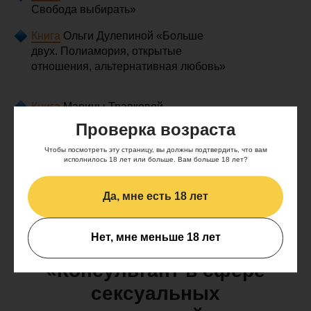
Свобода выбирать»
Книга
Ольги Дулепиной «Больше
двух. Полиамория, открытые
отношения, альтернативная любовь»
Книга
Марины Травковой
«Неверность. Почему любимые
Проверка возраста
изменяют, стоит ли прощать,
Чтобы посмотреть эту страницу, вы должны подтвердить, что вам
можно ли избежать», глава
исполнилось 18 лет или больше. Вам больше 18 лет?
об открытых отношениях
Да, мне есть 18 лет
Нет, мне меньше 18 лет
Наш курс
«Консультант в сфере
сексуальных