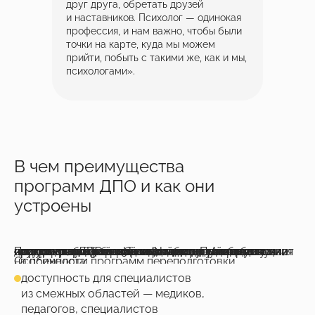
друг друга, обретать друзей
и наставников. Психолог — одинокая
профессия, и нам важно, чтобы были
точки на карте, куда мы можем
прийти, побыть с такими же, как и мы,
психологами».
В чем преимущества
программ ДПО и как они
Успейте зафиксировать
скидку до
на обучение
–20%
Подробнее
устроены
Переподготовка психолога чаще идет через программы ДПО от 9 до 18 месяцев. Академическая часть включает базовые дисциплины: общую и возрастную психологию, психологию личности, основы психодиагностики, методологию психотерапевтических подходов. Практическая часть — работу в тройках, наблюдение за демо-сессиями, разбор кейсов, индивидуальные и групповые супервизии. На итоговой аттестации студент защищает квалификационную работу или практический кейс. На выходе слушатель получает диплом о профессиональной переподготовке государственного образца.
Особенности программ переподготовки на психолога:
Скидки до конца мая
доступность для специалистов
из смежных областей — медиков,
педагогов, специалистов