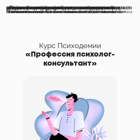
764 выпускника разных школ говорят, что им нужен понятный путь выхода на рынок, юридическая грамотность на старте, поддержка в первые месяцы. Качественные программы дополнительного профессионального образования закрывают теоретический фундамент, соответствуют действующему профессиональному стандарту «Психолог-консультант» и создают условия реального входа в профессию через практику, супервизию, юридическую грамотность, маркетинг услуг, карьерную навигацию, сообщество. Это определяет, выйдет ли специалист к реальным людям, нуждающимся в помощи.
Для специалистов, которые уже практикуют по программам профессиональной переподготовки, важен переходный механизм: путь признания накопленного опыта и достройки квалификации. Регулирование психологической деятельности эффективно настолько, насколько оно учитывает реальные потребности специалистов.
Курс Психодемии
«Профессия психолог-
консультант»