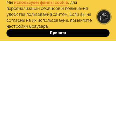
Мы
используем файлы cookie
, для
работает в образовании
персонализации сервисов и повышения
удобства пользования сайтом. Если вы не
согласны на их использование, поменяйте
настройки браузера.
Принять
до 09.08
Еще по теме
-15%