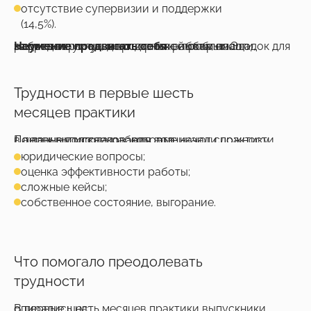
отсутствие супервизии и поддержки
(14,5%).
Неумение продвигать себя
— проблема за пределами университетской скамьи. Это маркетинг услуг, договорная работа, налоги, защита персональных данных, выбор площадок для работы.
Трудности в первые шесть
месяцев практики
Даже у выпускников, которые начали практику, в первые полгода работы возникают сложности. По данным исследования, это:
юридические вопросы;
оценка эффективности работы;
сложные кейсы;
собственное состояние, выгорание.
Что помогало преодолевать
трудности
В первые шесть месяцев практики выпускники опирались на: