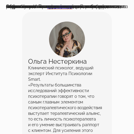
Эффективность терапии зависит не только от длительности и фундаментальности образования. Психологу нужны метакогнитивные способности — понимание своих реакций, когнитивных искажений и границ собственного знания, управление вниманием и выбором методов работы, — которые приходят через супервизию и практику. И это
от пола, возраста, типа базовой подготовки, количества лет обучения или теоретической специализации. В этом контексте мы отвечаем на вопрос «что делает человека психологом» не через «какой диплом», а «как образовательная среда поддерживает студента».
не зависит
Ольга Нестеркина
Клинический психолог, ведущий
эксперт Института Психологии
Smart.
«Результаты большинства
исследований эффективности
психотерапии говорят о том, что
самым главным элементом
психотерапевтического воздействия
выступает терапевтический альянс,
то есть личность психотерапевта
и его умение выстраивать раппорт
с клиентом. Для усиления этого