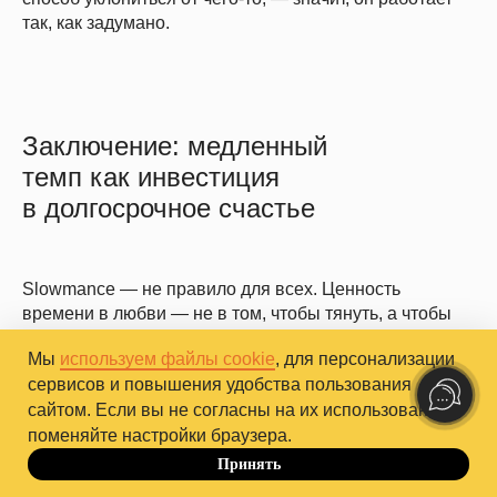
так, как задумано.
Заключение: медленный
темп как инвестиция
в долгосрочное счастье
Slowmance — не правило для всех. Ценность
времени в любви — не в том, чтобы тянуть, а чтобы
дать близости сложиться по-настоящему. Медленный
Мы
используем файлы cookie
, для персонализации
темп не гарантирует счастливого финала, но создает
сервисов и повышения удобства пользования
условия, при которых близость успевает стать
сайтом. Если вы не согласны на их использование,
настоящей, а не только красивой.
поменяйте настройки браузера.
Стоит задуматься, какой темп соответствует
Принять
До 10.10
реальным ценностям, а не давлению извне. Если