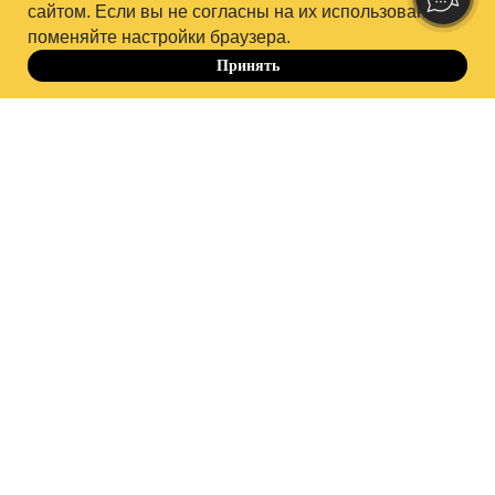
сайтом. Если вы не согласны на их использование,
поменяйте настройки браузера.
Принять
До 10.10
+7 964 635 22 49
hello@psychodemia.ru
Контакты «Психодемии»
Политика обработки персональных данных
Публичная оферта
Правила обучения
-15%
Способы оплаты и безопасность платежей
Сведения об образовательной организации
Согласие Пользователя сайта на обработку
персональных данных
Cогласие на получение рекламно-информационных
материалов
Информация об IT деятельности
Партнерская программа
Условия акции
Результаты СОУТ