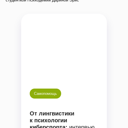
студенткой Психодемии Дариной Эрис
Самопомощь
От лингвистики
к психологии
киберспорта:
интервью