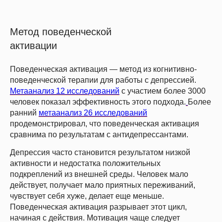
Метод поведенческой
активации
Поведенческая активация — метод из когнитивно-
поведенческой терапии для работы с депрессией.
Метаанализ 12 исследований
с участием более 3000
человек показал эффективность этого подхода.
Более
ранний
метаанализ 26 исследований
продемонстрировал, что поведенческая активация
сравнима по результатам с антидепрессантами.
Депрессия часто становится результатом низкой
активности и недостатка положительных
Успейте зафиксировать скидку
подкреплений из внешней среды. Человек мало
до
–20%
на обучение
Подробнее
действует, получает мало приятных переживаний,
чувствует себя хуже, делает еще меньше.
Поведенческая активация разрывает этот цикл,
начиная с действия. Мотивация чаще следует