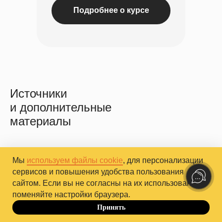
Подробнее о курсе
Источники
и дополнительные
материалы
1.
Stimulus control for insomnia:
Мы
используем файлы cookie
, для персонализации
A systematic review and meta-
сервисов и повышения удобства пользования
analysis (2024)
сайтом. Если вы не согласны на их использование,
2.
Cognitive Behavioral Therapy for
поменяйте настройки браузера.
Insomnia (CBT-I): A Primer (2022)
Принять
До 10.10
3.
Nonuniform loss of muscle strength