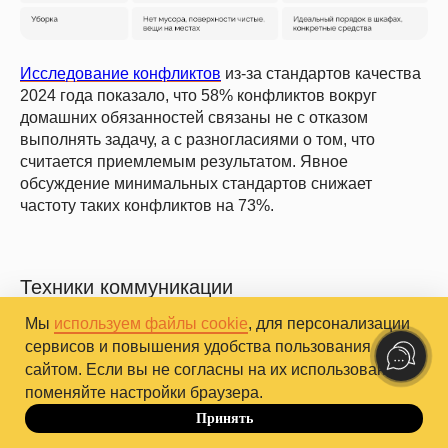
Исследование конфликтов
из-за стандартов качества
2024 года показало, что 58% конфликтов вокруг
домашних обязанностей связаны не с отказом
выполнять задачу, а с разногласиями о том, что
считается приемлемым результатом. Явное
обсуждение минимальных стандартов снижает
частоту таких конфликтов на 73%.
Техники коммуникации
и перераспределение
Мы
используем файлы cookie
, для персонализации
ответственности
сервисов и повышения удобства пользования
сайтом. Если вы не согласны на их использование,
Изменение динамики требует прямой, конкретной
поменяйте настройки браузера.
коммуникации. Разговор о вооруженной
Принять
До 10.10
некомпетентности сложен, потому что человек часто