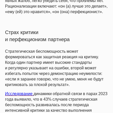
явных жалоб, легко убедить себя, что проблемы нет.
Рационализации включают: «он (а) лучше это делает»,
«ему (ей) это нравится», «он (она) перфекционист».
Страх критики
и перфекционизм партнера
Стратегическая беспомощность может
формироваться как защитная реакция на критику.
Когда один партнер имеет высокие стандарты
и регулярно указывает на ошибки, второй может
избегать попыток через демонстрацию неумелости:
«если я заранее говорю, что не умею, меня не будут
критиковать за плохой результат».
Успейте зафиксировать скидку
до
–20%
на обучение
Подробнее
Исследование
динамики обратной связи в парах 2023
года выявило, что в 43% случаев стратегическая
беспомощность развивалась после периода
интенсивной критики за качество выполнения