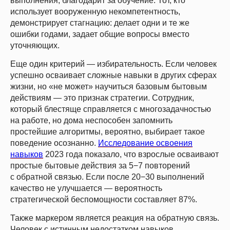
выполнения, благодарит за обучение. Тот, кто
использует вооруженную некомпетентность,
демонстрирует стагнацию: делает одни и те же
ошибки годами, задает общие вопросы вместо
уточняющих.
Еще один критерий —
избирательность.
Если человек
успешно осваивает сложные навыки в других сферах
жизни, но «не может» научиться базовым бытовым
действиям — это признак стратегии. Сотрудник,
который блестяще справляется с многозадачностью
на работе, но дома неспособен запомнить
простейшие алгоритмы, вероятно, выбирает такое
поведение осознанно.
Исследование освоения
навыков
2023 года показало, что взрослые осваивают
простые бытовые действия за 5−7 повторений
с обратной связью. Если после 20−30 выполнений
качество не улучшается — вероятность
стратегической беспомощности составляет 87%.
Также маркером является
реакция на обратную связь.
Человек с истинным недостатком навыков