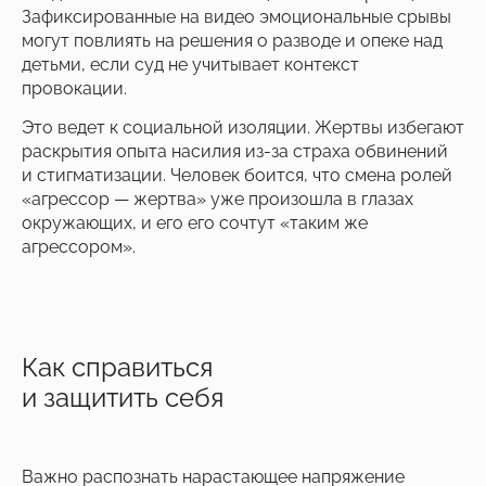
Зафиксированные на видео эмоциональные срывы
могут повлиять на решения о разводе и опеке над
детьми, если суд не учитывает контекст
провокации.
Это ведет к социальной изоляции. Жертвы избегают
раскрытия опыта насилия из-за страха обвинений
и стигматизации. Человек боится, что смена ролей
«агрессор — жертва» уже произошла в глазах
окружающих, и его его сочтут «таким же
агрессором».
Как справиться
Успейте зафиксировать
скидку до
на обучение
–20%
и защитить себя
Подробнее
Важно распознать нарастающее напряжение