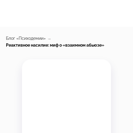
Блог «Психодемии»
→
Реактивное насилие: миф о «взаимном абьюзе»