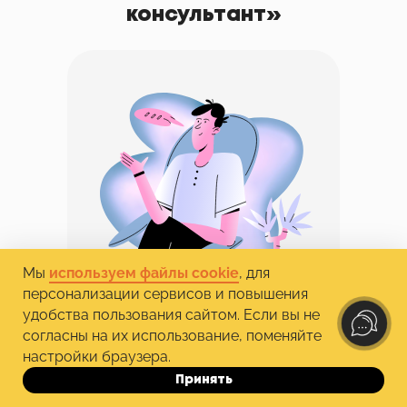
консультант»
Мы
используем файлы cookie
, для
персонализации сервисов и повышения
удобства пользования сайтом. Если вы не
согласны на их использование, поменяйте
Основы психологии и консультирования
настройки браузера.
Профессия
Новичкам
Принять
До 10.10
Практико-ориентированное