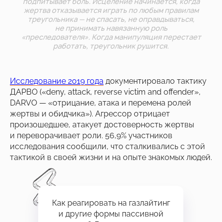
подпитывает боль. Исцеление начинается, когда
жертва отказывается играть по любым правилам
треугольника — не спасать, не оправдываться,
не принимать навязанную роль
«преследователя». Когда манипуляция перестает
работать, треугольник рушится.
Исследование 2019 года
документировало тактику
ДАРВО («deny, attack, reverse victim and offender»,
DARVO — «отрицание, атака и перемена ролей
жертвы и обидчика»). Агрессор отрицает
произошедшее, атакует достоверность жертвы
и переворачивает роли. 56,9% участников
исследования сообщили, что сталкивались с этой
тактикой в своей жизни и на опыте знакомых людей.
Как реагировать на газлайтинг
и другие формы пассивной