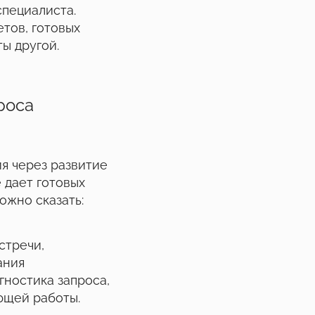
специалиста.
тов, готовых
ы другой.
роса
я через развитие
 дает готовых
ожно сказать:
стречи,
ания
гностика запроса,
ющей работы.