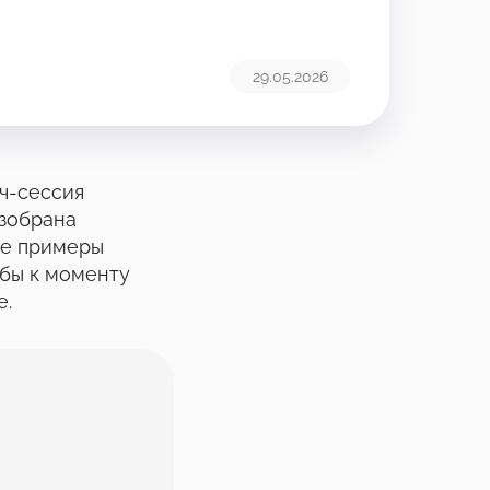
29.05.2026
уч-сессия
азобрана
ые примеры
обы к моменту
е.