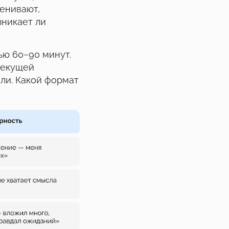
ценивают,
зникает ли
ью 60−90 минут.
текущей
ели. Какой формат