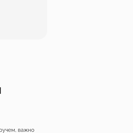
я
коучем, важно