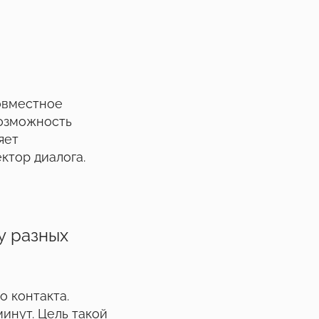
совместное
возможность
яет
ктор диалога.
у разных
о контакта.
инут. Цель такой