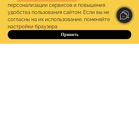
персонализации сервисов и повышения
удобства пользования сайтом. Если вы не
согласны на их использование, поменяйте
настройки браузера.
Принять
До 10.10
+7 964 635 22 49
hello@psychodemia.ru
Контакты «Психодемии»
-15%
Политика обработки персональных данных
Публичная оферта
Правила обучения
Способы оплаты и безопасность платежей
Сведения об образовательной организации
Согласие Пользователя сайта на обработку
персональных данных