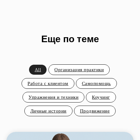
Еще по теме
All
Организация практики
Работа с клиентом
Самопомощь
Упражнения и техники
Коучинг
Личные истории
Продвижение