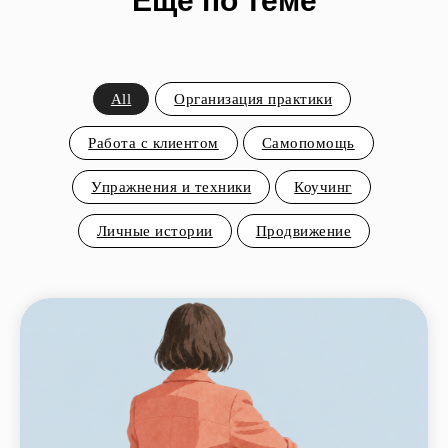
Еще по теме
All
Организация практики
Работа с клиентом
Самопомощь
Упражнения и техники
Коучинг
Личные истории
Продвижение