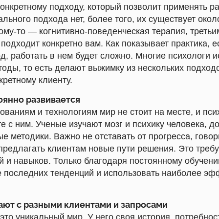
конкретному подходу, который позволит применять 
ального подхода нет, более того, их существует окол
кому-то — когнитивно-поведенческая терапия, третьи
 подходит конкретно вам. Как показывает практика, 
д, работать в нем будет сложно. Многие психологи 
тоды, то есть делают выжимку из нескольких подход
кретному клиенту.
оянно развивается
ваниям и технологиям мир не стоит на месте, и пси
е с ним. Ученые изучают мозг и психику человека, 
е методики. Важно не отставать от прогресса, говор
предлагать клиентам новые пути решения. Это требу
й и навыков. Только благодаря постоянному обучен
се последних тенденций и использовать наиболее э
ают с разными клиентами и запросами
то уникальный мир. У него своя история, потребност