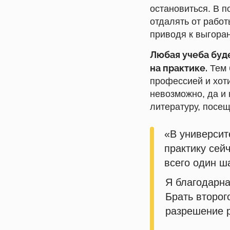
остановиться. В п
отдалять от работ
приводя к выгора
Любая учеба буд
на практике.
Тем 
профессией и хоти
невозможно, да и 
литературу, посещ
«В университ
практику сей
всего один ш
Я благодарна
Брать второг
разрешение р