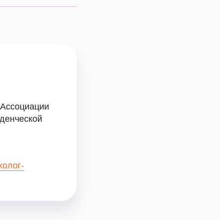
 Ассоциации
еденческой
холог-