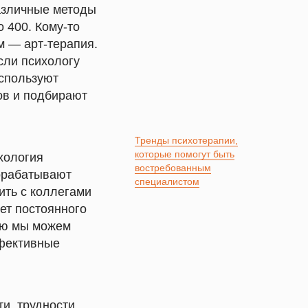
различные методы
о 400. Кому-то
м — арт-терапия.
если психологу
используют
ов и подбирают
Тренды психотерапии,
которые помогут быть
хология
востребованным
дорабатывают
специалистом
ить с коллегами
ет постоянного
ию мы можем
ффективные
и, трудности,