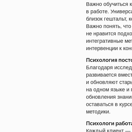
Важно обучиться 
в работе. Универс
близок гештальт, 
Важно понять, что
не нравится подхо
интегративные ме
интервенции к кон
Психология пост
Благодаря исследо
развивается вмест
и обновляют стары
на одном языке и 
обновления знани
оставаться в кур
методики.
Психологи работ
Каждый клиент — э