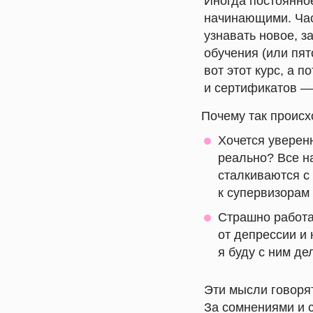
Иногда постоянное
начинающими. Част
узнавать новое, з
обучения (или пят
вот этот курс, а 
и сертификатов —
Почему так происх
Хочется уверенн
реально? Все н
сталкиваются с
к супервизорам
Страшно работа
от депрессии и 
я буду с ним де
Эти мысли говорят
За сомнениями и 