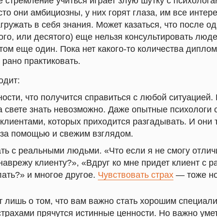
 стремление учиться играет злую шутку с психолога
о они амбициозны, у них горят глаза, им все интере
агружать в себя знания. Может казаться, что после о
ого, или десятого) еще нельзя консультировать люд
потом еще один. Пока нет какого-то количества дипло
 рано практиковать.
одит:
ости, что получится справиться с любой ситуацией. 
а свете знать невозможно. Даже опытные психологи
 клиентами, которых приходится разгадывать. И они
 за помощью и свежим взглядом.
ть с реальными людьми. «Что если я не смогу отлич
наврежу клиенту?», «Вдруг ко мне придет клиент с 
лать?» и многое другое.
Чувствовать страх
— тоже но
 лишь о том, что вам важно стать хорошим специали
страхами прячутся истинные ценности. Но важно уме