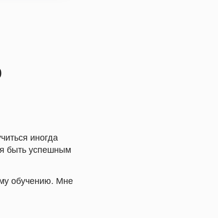
о
читься иногда
ся быть успешным
ому обучению. Мне