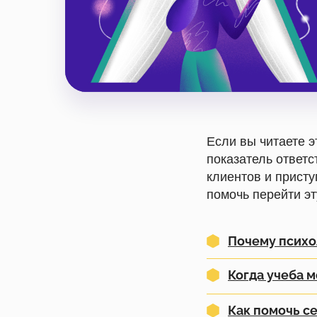
Если вы читаете э
показатель ответс
клиентов и присту
помочь перейти э
Почему психо
Когда учеба 
Как помочь се