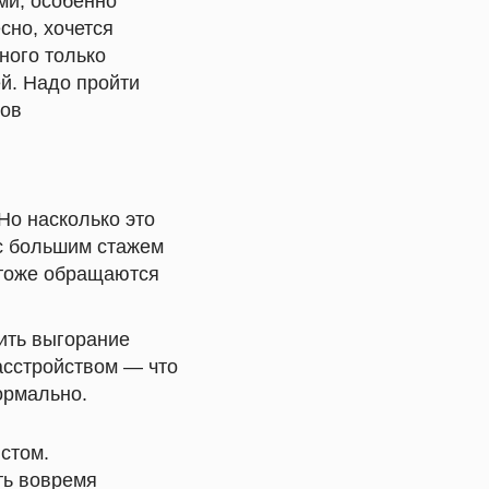
ми, особенно
сно, хочется
дного только
ей. Надо пройти
мов
Но насколько это
 с большим стажем
 тоже обращаются
ить выгорание
расстройством — что
рмально.
стом.
ть вовремя