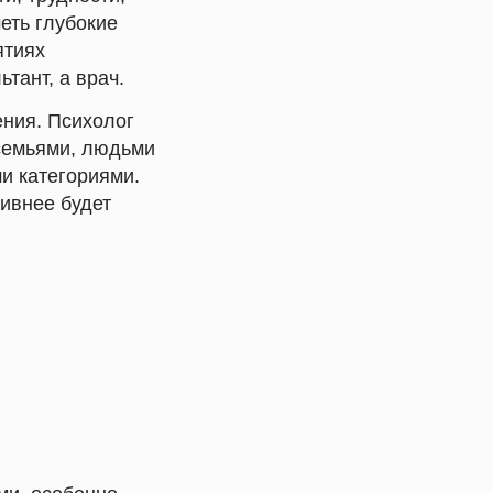
еть глубокие
ятиях
тант, а врач.
ения. Психолог
 семьями, людьми
и категориями.
ивнее будет