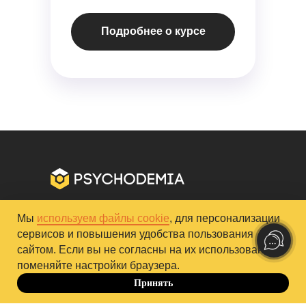
Подробнее о курсе
Мы
используем файлы cookie
, для персонализации
+7 499 647-40-83
hello@psychodemia.ru
сервисов и повышения удобства пользования
Контакты «Психодемии»
сайтом. Если вы не согласны на их использование,
поменяйте настройки браузера.
Политика обработки персональных данных
Принять
До 10.10
Публичная оферта
Правила обучения