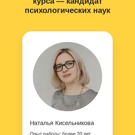
курса — кандидат
психологических наук
Успейте зафиксировать скидку
до
–20%
на обучение
Подробнее
Скидки до конца мая
Наталья Кисельникова
Опыт работы:
более 20 лет