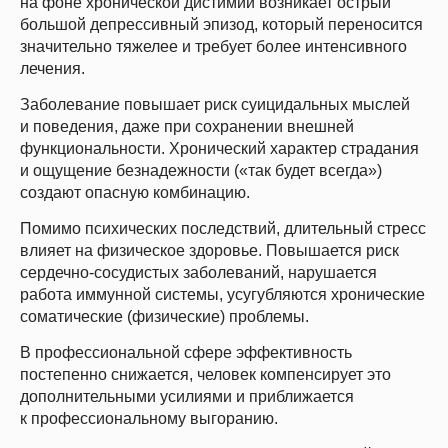
на фоне хронической дистимии возникает острый
Скидки до конца мая
большой депрессивный эпизод, который переносится
значительно тяжелее и требует более интенсивного
лечения.
Заболевание повышает риск суицидальных мыслей
и поведения, даже при сохранении внешней
функциональности. Хронический характер страдания
и ощущение безнадежности («так будет всегда»)
создают опасную комбинацию.
Помимо психических последствий, длительный стресс
влияет на физическое здоровье. Повышается риск
сердечно-сосудистых заболеваний, нарушается
работа иммунной системы, усугубляются хронические
соматические (физические) проблемы.
В профессиональной сфере эффективность
постепенно снижается, человек компенсирует это
дополнительными усилиями и приближается
к профессиональному выгоранию.