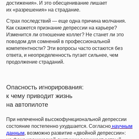
достижения». И это обесценивание лишает
их «разрешения» на страдание.
Страх последствий — еще одна причина молчания.
Как скажется признание депрессии на карьере?
Изменится ли отношение коллег? Не станет ли это
поводом для сомнений в профессиональной
компетентности? Эти вопросы часто остаются без
ответа, и неопределенность пугает сильнее, чем
продолжение страданий.
Опасность игнорирования:
к чему приводит жизнь
на автопилоте
Успейте зафиксировать скидку
до
–20%
на обучение
Подробнее
При нелеченной высокофункциональной депрессии
состояние постепенно ухудшается. Согласно
научным
данным
, возможно развитие «двойной депрессии»: