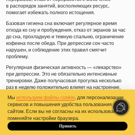
в распорядок занятий, восполняющих ресурс,
помогает избежать полного истощения.
Базовая гигиена сна включает регулярное время
отхода ко сну и пробуждения, отказ от экранов за час
до сна, прохладную и темную спальню, ограничение
кофеина после обеда. При депрессии сон часто
нарушен, и соблюдение этих правил смягчит
проблему.
Регулярная физическая активность — «лекарство»
при депрессии. Это не обязательно интенсивные
тренировки. Даже получасовая прогулка несколько
раз в неделю положительно влияет на настроение,
потому что во время любой физической активности
Мы
используем файлы cookie
, для персонализации
«сжигается» гормон стресса кортизол
сервисов и повышения удобства пользования
и вырабатываются гормоны счастья эндорфины.
сайтом. Если вы не согласны на их использование,
поменяйте настройки браузера.
Принять
До 10.10
Как объяснить свое состояние