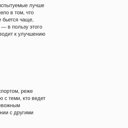
 испытуемые лучше
ело в том, что
 бьется чаще,
 — в пользу этого
водит к улучшению
спортом, реже
 с теми, кто ведет
ревожным
нии с другими