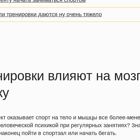
иенту начать заниматься спортом
ли тренировки даются ну очень тяжело
нировки влияют на моз
ку
кт оказывает спорт на тело и мышцы все более-мене
человеческой психикой при регулярных занятиях? Зна
наконец пойти в спортзал или начать бегать.