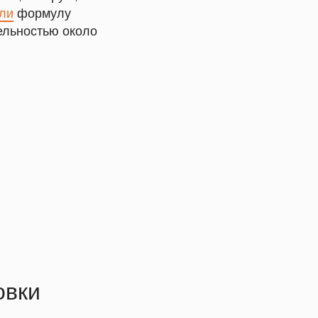
ли
формулу
ельностью около
овки