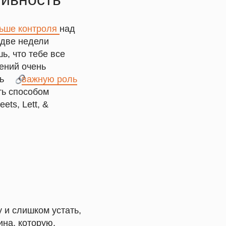
ьше контроля
над
 две недели
ь, что тебе все
ений очень
ть
___
важную роль
ть способом
ts, Lett, &
 и слишком устать,
ина, которую,