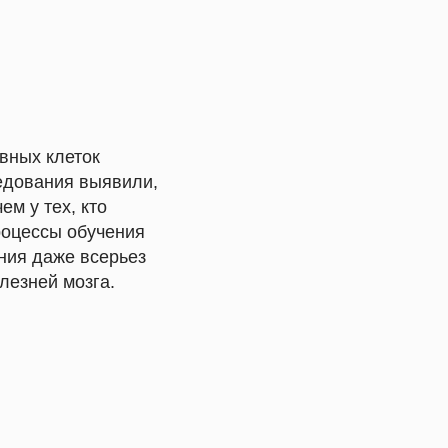
вных клеток
ледования выявили,
чем у тех, кто
процессы обучения
ния даже всерьез
лезней мозга.