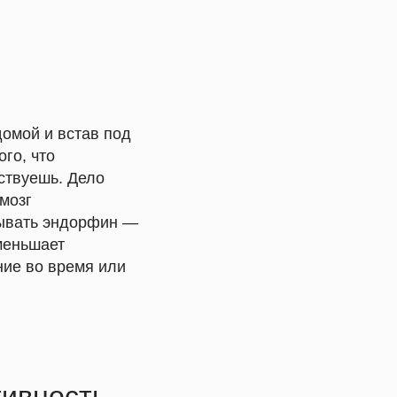
домой и встав под
го, что
вствуешь. Дело
мозг
тывать эндорфин —
уменьшает
ние во время или
ивность