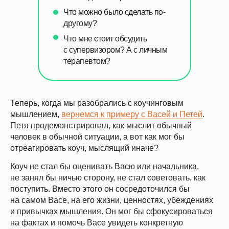
Что можно было сделать по-
другому?
Что мне стоит обсудить
с супервизором? А с личным
терапевтом?
Теперь, когда мы разобрались с коучинговым
мышлением,
вернемся к примеру с Васей и Петей
.
Петя продемонстрировал, как мыслит обычный
человек в обычной ситуации, а вот как мог бы
отреагировать коуч, мыслящий иначе?
Коуч не стал бы оценивать Васю или начальника,
Успейте зафиксировать скидку
не занял бы ничью сторону, не стал советовать, как
до
–20%
на обучение
Подробнее
поступить. Вместо этого он сосредоточился бы
на самом Васе, на его жизни, ценностях, убеждениях
и привычках мышления. Он мог бы сфокусироваться
на фактах и помочь Васе увидеть конкретную