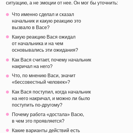
Скидки до конца мая
ситуацию, а не эмоции от нее. Он мог бы уточнить:
Что именно сделал и сказал
начальник и какую реакцию это
вызвало в Васе?
Какую реакцию Вася ожидал
от начальника и на чем
основывались эти ожидания?
Как Вася считает, почему начальник
накричал на него?
Что, по мнению Васи, значит
«бессовестный человек»?
Как Вася поступил, когда начальник
на него накричал, и можно ли было
поступить по-другому?
Почему работа «достала» Васю,
в чем это проявляется?
Какие варианты действий есть