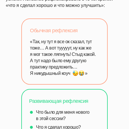
«что я сделал хорошо и что можно улучшить»:
Обычная рефлексия
«Так, ну тут я все ок сказал, тут
тоже… А вот тууууут, ну как же
я мог такое ляпнуть! Стыд какой.
А тут надо было ему другую
практику предложить…
Я никудышный коуч
______
»
Развивающая рефлексия
Что было для меня нового
в этой сессии?
Что я сделал хорошо?