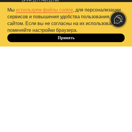
ОГРН 1177746722780
Мы
используем файлы cookie
, для персонализации
Партнер по дистрибуции курсов за пределами РФ
сервисов и повышения удобства пользования
сайтом. Если вы не согласны на их использование,
поменяйте настройки браузера.
Принять
До 10.10
Служба заботы
-15%
Образовательная лицензия
№ Л035-01298-77/00179891
Приказ от 09.04.2021 Nº250Л