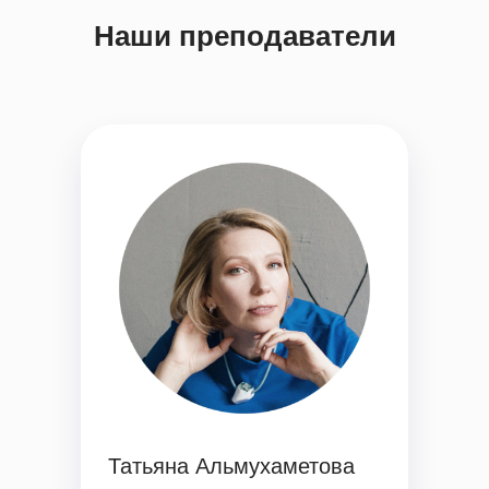
Наши преподаватели
Успейте зафиксировать скидку
до
–20%
на обучение
Подробнее
До 10.10
Скидки до конца мая
-15%
Татьяна Альмухаметова