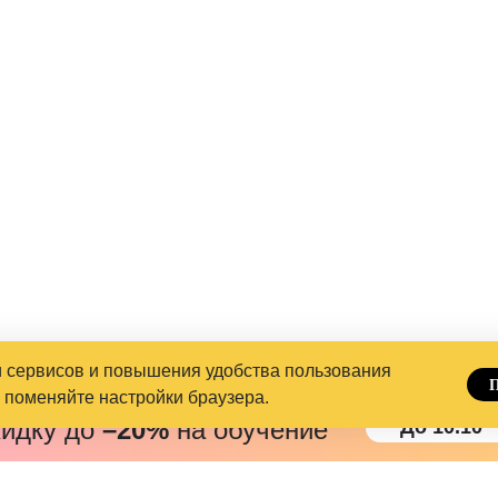
и сервисов и повышения удобства пользования
, поменяйте настройки браузера.
кидку до
–20%
на обучение
До 10.10