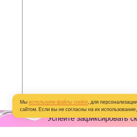
Мы
используем файлы cookie
, для персонализаци
сайтом. Если вы не согласны на их использование
Успейте зафиксировать с