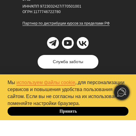
ИНН/КПП 9723032427/770501001
ОГРН 1177746722780
Партнер по дистрибуции курсов за пределами РФ
Служба заботы
Мы
используем файлы cookie
, для персонализации
сервисов и повышения удобства пользования
сайтом. Если вы не согласны на их использование,
поменяйте настройки браузера.
Принять
до 09.08
Образовательная лицензия
№ Л035-01298-77/00179891