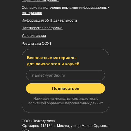
Cогласие на получение рекламно-информационных
материалов
Информация об IT деятельности
Партнерская программа
Условия акции
Результаты СОУТ
Успейте зафиксировать скидку
до
–20%
на обучение
Подробнее
Бесплатные материалы
для психологов и коучей
Скидки до конца мая
Подписаться
Нажимая на кнопку, вы соглашаетесь с
политикой обработки персональных данных
ООО «Психодемия»
Юр. адрес: 115184, г. Москва, улица Малая Ордынка,
37с2