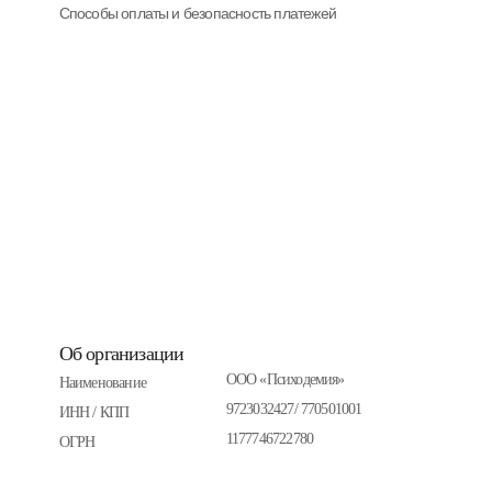
Способы оплаты и безопасность платежей
Об организации
ООО «Психодемия»
Наименование
9723032427/ 770501001
ИНН / КПП
1177746722780
ОГРН