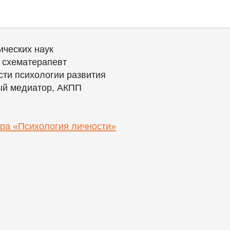
Алиса
ических наук
, схематерапевт
сти психологии развития
й медиатор, АКПП
ра «Психология личности»