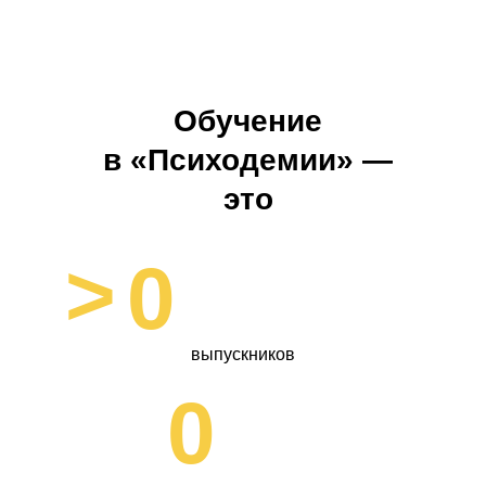
Обучение
в «Психодемии» —
это
>
0
выпускников
0