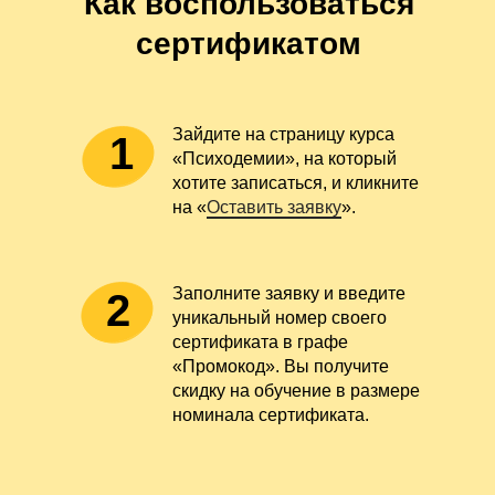
Как воспользоваться
сертификатом
Зайдите на страницу курса
1
«Психодемии»
, на который
хотите записаться, и кликните
Успейте зафиксировать скидку
на
«
Оставить заявку
»
.
до
–20%
на обучение
Подробнее
Заполните заявку и введите
2
Скидки до конца мая
уникальный номер своего
сертификата в графе
«Промокод». Вы получите
скидку на обучение в размере
номинала сертификата.