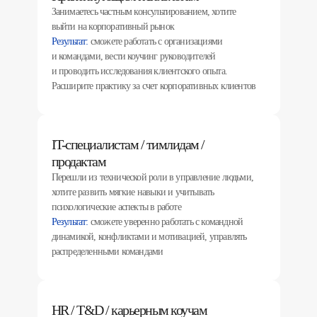
Занимаетесь частным консультированием, хотите
выйти на корпоративный рынок
Результат:
сможете работать с организациями
и командами, вести коучинг руководителей
и проводить исследования клиентского опыта.
Расширите практику за счет корпоративных клиентов
IT-специалистам / тимлидам /
продактам
Перешли из технической роли в управление людьми,
хотите развить мягкие навыки и учитывать
психологические аспекты в работе
Результат:
сможете уверенно работать с командной
динамикой, конфликтами и мотивацией, управлять
распределенными командами
HR / T&D / карьерным коучам